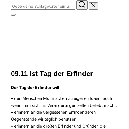
Suchen
nach:
Seitenleiste
&
Tag der Erfinder
Navigation
umschalten
Am 09.11. feiern wir jedes Jahr den Tag der
Erfinder/innen
Zum
09.11 ist Tag der Erfinder
Inhalt
scrollen
Der Tag der Erfinder will
–
den Menschen Mut machen zu eigenen Ideen, auch
wenn man sich mit Veränderungen selten beliebt macht.
–
erinnern an die vergessenen Erfinder deren
Gegenstände wir täglich benutzen.
–
erinnern an die großen Erfinder und Gründer, die